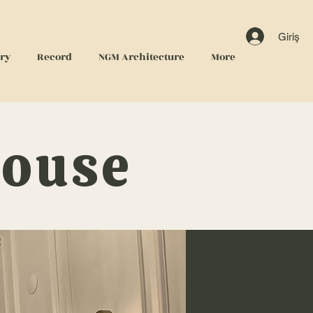
Giriş
ery
Record
NGM Architecture
More
House