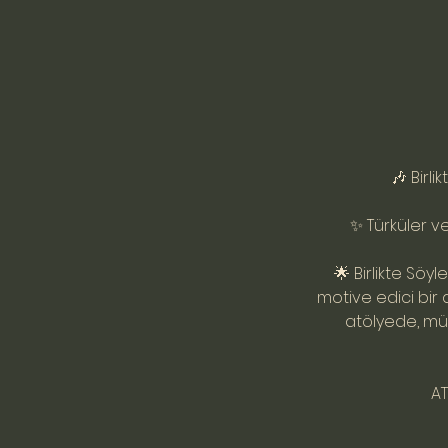
🎶 Birli
✨ Türküler v
🌟 Birlikte Söyl
motive edici bir 
atölyede, müz
AT