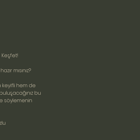
ü Keşfet!
azır mısınız?
em keyifli hem de
e buluşacağınız bu
kte söylemenin
zlu