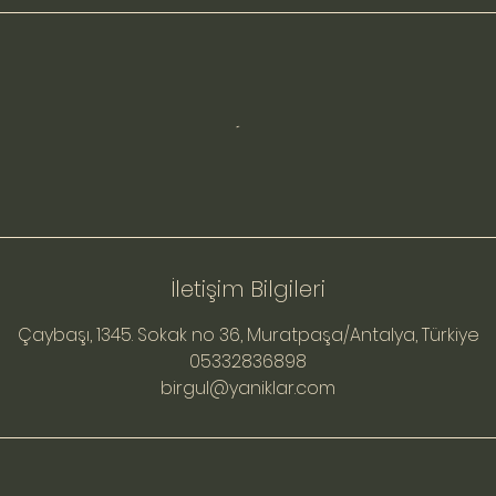
İletişim Bilgileri
Çaybaşı, 1345. Sokak no 36, Muratpaşa/Antalya, Türkiye
05332836898
birgul@yaniklar.com