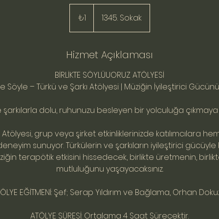
₺1
Türk
₺1
1345. Sokak
lirası
Hizmet Açıklaması
BİRLİKTE SÖYLÜUORUZ ATÖLYESİ
kte Söyle – Türkü ve Şarkı Atölyesi | Müziğin İyileştirici Gücün
e şarkılarla dolu, ruhunuzu besleyen bir yolculuğa çıkmaya h
e Atölyesi, grup veya şirket etkinliklerinizde katılımcılara h
deneyim sunuyor. Türkülerin ve şarkıların iyileştirici gücüyl
iğin terapötik etkisini hissedecek, birlikte üretmenin, birli
mutluluğunu yaşayacaksınız.
ÖLYE EĞİTMENİ: Şef; Serap Yıldırım ve Bağlama, Orhan Doku
ATÖLYE SÜRESİ: Ortalama 4 Saat Sürecektir.