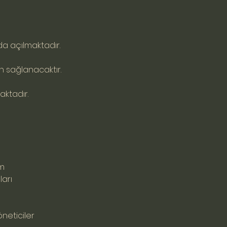
da açılmaktadır.
n sağlanacaktır.
aktadır.
am
ları
öneticiler