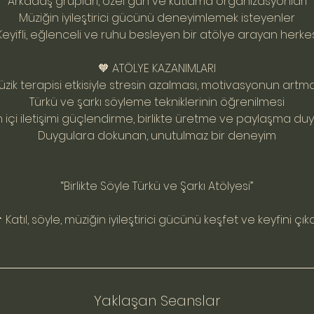
Arkadaş grupları, özel gün ve kutlama organizasyonları
Müziğin iyileştirici gücünü deneyimlemek isteyenler
Keyifli, eğlenceli ve ruhu besleyen bir atölye arayan herke
🧡 ATÖLYE KAZANIMLARI
üzik terapisi etkisiyle stresin azalması, motivasyonun artma
Türkü ve şarkı söyleme tekniklerinin öğrenilmesi
 içi iletişimi güçlendirme, birlikte üretme ve paylaşma d
Duygulara dokunan, unutulmaz bir deneyim
“Birlikte Söyle Türkü ve Şarkı Atölyesi”
 Katıl, söyle, müziğin iyileştirici gücünü keşfet ve keyfini çıka
Yaklaşan Seanslar