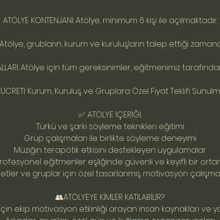
ATÖLYE KONTENJANI: Atölye, minimum 6 kişi ile açılmaktadır.
Atölye, grubların, kurum ve kuruluşların talep ettiği zaman
LARI: Atölye için tüm gereksinimler, eğitmenimiz tarafında
ÜCRETİ: Kurum, Kuruluş ve Gruplara Özel Fiyat Teklifi Sunulm
✅ ATÖLYE İÇERİĞİ:
Türkü ve şarkı söyleme teknikleri eğitimi
Grup çalışmaları ile birlikte söyleme deneyimi
Müziğin terapötik etkisini destekleyen uygulamalar
rofesyonel eğitmenler eşliğinde güvenli ve keyifli bir ort
ketler ve gruplar için özel tasarlanmış motivasyon çalışma
👥ATÖLYEYE KİMLER KATILABİLİR?
 için ekip motivasyon etkinliği arayan insan kaynakları ve y