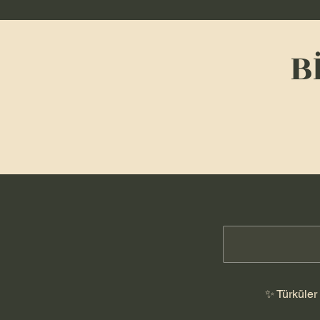
B
✨ Türküler