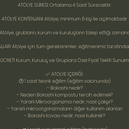
ATÖLYE SÜRESİ: Ortalama 4 Saat Sürecektir.
ATÖLYE KONTENJANI: Atölye, minimum 6 kişi ile açılmaktadır.
Atölye, grubların, kurum ve kuruluşların talep ettiği zaman
LARI: Atölye için tüm gereksinimler, eğitmenimiz tarafında
ÜCRETİ: Kurum, Kuruluş ve Gruplara Özel Fiyat Teklifi Sunulm
✅ ATÖLYE İÇERİĞİ:
🕐 1 saat teorik eğitim (eğitim salonunda)
– Bokashi nedir?
– Neden Bokashi kompostu tercih edilmeli?
– Yararlı Mikroorganizma nedir, nasıl çalışır?
– Yararlı mikroorganizmaların diğer kullanım alanları
– Bokashi kovası nedir, nasıl kullanılır?