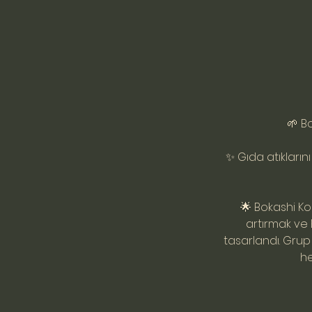
🌱 B
✨ Gıda atıkları
🌟 Bokashi Ko
artırmak ve
tasarlandı. Grup
he