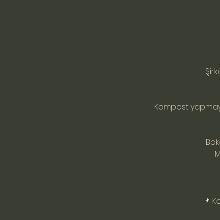
Şirk
Kompost yapmayı
Bok
M
📌 K