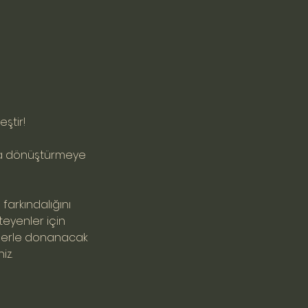
ştir!
ağa dönüştürmeye
farkındalığını
eyenler için
gilerle donanacak
iz.