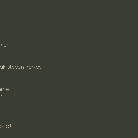
kleri
k isteyen herkes
enme
si
a
ı ol!