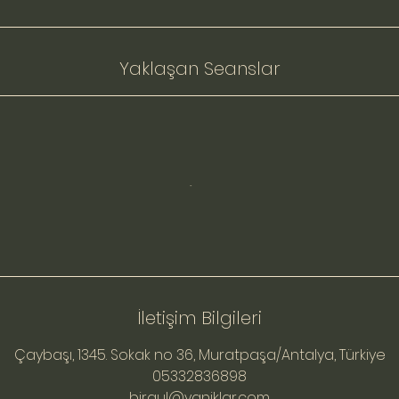
Yaklaşan Seanslar
İletişim Bilgileri
Çaybaşı, 1345. Sokak no 36, Muratpaşa/Antalya, Türkiye
05332836898
birgul@yaniklar.com