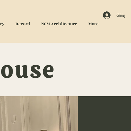
Giriş
ery
Record
NGM Architecture
More
House