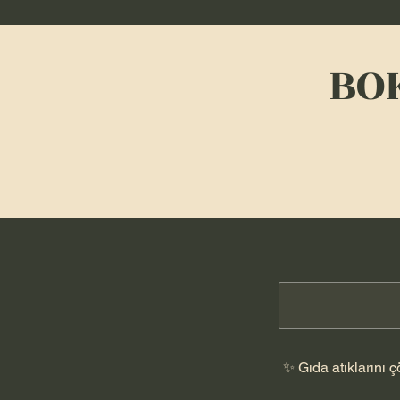
BO
✨ Gıda atıklarını 