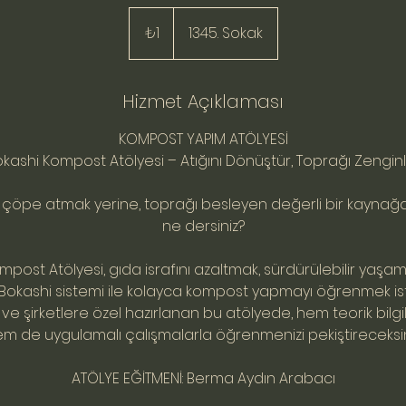
₺1
Türk
₺1
1345. Sokak
lirası
Hizmet Açıklaması
KOMPOST YAPIM ATÖLYESİ
okashi Kompost Atölyesi – Atığını Dönüştür, Toprağı Zenginle
nı çöpe atmak yerine, toprağı besleyen değerli bir kayn
ne dersiniz?
mpost Atölyesi, gıda israfını azaltmak, sürdürülebilir yaşam 
 Bokashi sistemi ile kolayca kompost yapmayı öğrenmek ist
 ve şirketlere özel hazırlanan bu atölyede, hem teorik bil
m de uygulamalı çalışmalarla öğrenmenizi pekiştireceksin
ATÖLYE EĞİTMENİ: Berma Aydın Arabacı