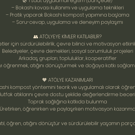
🌿 1 saat uygulamalı eğitim (bahçede)
– Bokashi kovası kullanımı ve uygulama teknikleri
– Pratik yaparak Bokashi kompost yapımına başlama
– Soru-cevap, uygulama ve deneyim paylaşımı
👥 ATÖLYEYE KİMLER KATILABİLİR?
etler için sürdürülebilirlik, çevre bilinci ve motivasyon etkinli
Belediyeler, çevre dernekleri, sosyal sorumluluk projeleri
Arkadaş grupları, topluluklar, kooperatifler
 öğrenmek, atığını dönüştürmek ve doğaya katkı sağlama
🧡 ATÖLYE KAZANIMLARI
ashi kompost yöntemini teorik ve uygulamalı olarak öğr
utfak atıklarını çevre dostu şekilde değerlendirme beceri
Toprak sağlığına katkıda bulunma
Üretirken, öğrenirken ve paylaşırken motivasyon kazanm
atıl, öğren, atığını dönüştür ve sürdürülebilir yaşamın parças